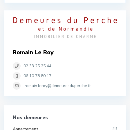
Romain Le Roy
02 33 25 25 44
06 10 78 80 17
romain.leroy@demeuresduperche.fr
Nos demeures
Appartement
(1)