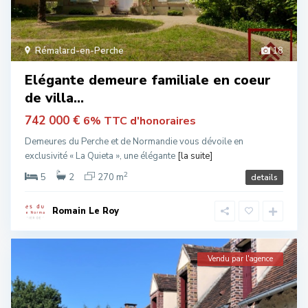
Rémalard-en-Perche
18
Elégante demeure familiale en coeur
de villa...
742 000 €
6% TTC d'honoraires
Demeures du Perche et de Normandie vous dévoile en
exclusivité « La Quieta », une élégante
[la suite]
2
5
2
270 m
details
Romain Le Roy
Vendu par l'agence