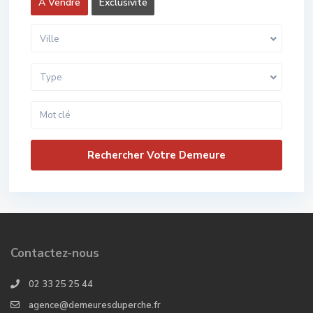
A Vendre
Exclusivité
Ville
Type
Contactez-nous
02 33 25 25 44
agence@demeuresduperche.fr