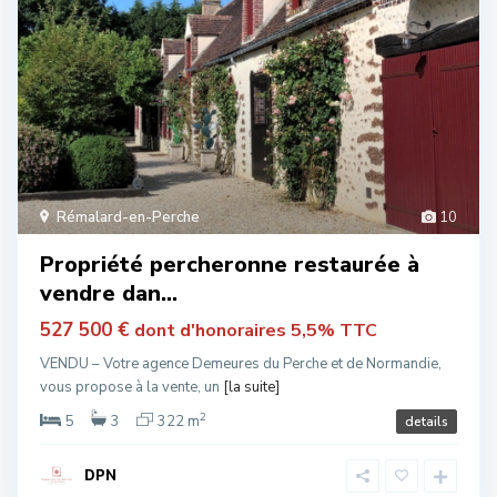
Rémalard-en-Perche
10
Propriété percheronne restaurée à
vendre dan...
527 500 €
dont d'honoraires 5,5% TTC
VENDU – Votre agence Demeures du Perche et de Normandie,
vous propose à la vente, un
[la suite]
2
5
3
322 m
details
DPN